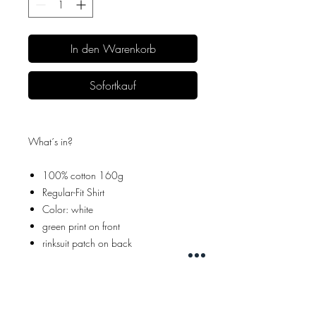
In den Warenkorb
Sofortkauf
What´s in?
100% cotton 160g
Regular-Fit Shirt
Color: white
green print on front
rinksuit patch on back