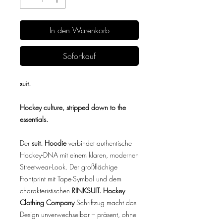
In den Warenkorb
Sofortkauf
suit.
Hockey culture, stripped down to the
essentials.
Der
suit. Hoodie
verbindet authentische
Hockey-DNA mit einem klaren, modernen
Streetwear-Look. Der großflächige
Frontprint mit Tape-Symbol und dem
charakteristischen
RINKSUIT. Hockey
Clothing Company
Schriftzug macht das
Design unverwechselbar – präsent, ohne