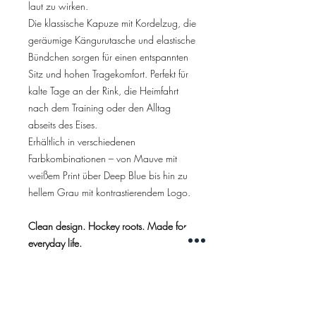
laut zu wirken.
Die klassische Kapuze mit Kordelzug, die
geräumige Kängurutasche und elastische
Bündchen sorgen für einen entspannten
Sitz und hohen Tragekomfort. Perfekt für
kalte Tage an der Rink, die Heimfahrt
nach dem Training oder den Alltag
abseits des Eises.
Erhältlich in verschiedenen
Farbkombinationen – von Mauve mit
weißem Print über Deep Blue bis hin zu
hellem Grau mit kontrastierendem Logo.
Clean design. Hockey roots. Made for
everyday life.
Details
Großflächiger
suit. Frontprint
Kapuze mit Kordelzug