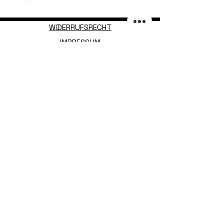
WIDERRUFSRECHT
IMPRESSUM
AGB
PRIVACY
© 2026 rinksuit. Hockey
FOLLOW US!